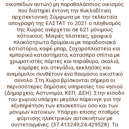
οικοπέδων αυτών
) μη παραθαλάσσιος οικισμός
που διατηρεί έντονη την
Κυκλαδίτικη
αρχιτεκτονική
. Σύμφωνα με την τελευταία
απογραφή της ΕΛΣΤΑΤ το 2021 ο πληθυσμός
της Χώρας ανέρχεται σε 621 μόνιμους
κάτοικους
. Μικρές πλατείες, γραφικά
πλακόστρωτα δρομάκια με παραδοσιακά
εστιατόρια, καφέ μπαρ, ζαχαροπλαστεία και
εμπορικά καταστήματα, κάτασπρα σπίτια με
χρωματιστές πόρτες και παράθυρα, σκαλιά,
καμάρες και στεγάδια, εκκλησίες και
ανεμόμυλοι συνθέτουν ένα θαυμάσιο οικιστικό
σύνολο.
Στη Χώρα βρίσκονται σήμερα οι
περισσότερες δημόσιες υπηρεσίες του νησιού
(Δημαρχείο, Αστυνομία, ΚΕΠ, ΔΕΗ).
Στην είσοδο
του χωριού υπάρχει μεγάλο πάρκινγκ
για την
εξυπηρέτηση των επισκεπτών όσο και των
μόνιμων κατοίκων. Υπάρχει επίσης
σταθμός
φόρτισης ηλεκτρικών αυτοκινήτων
με
συντεταγμένες: (37.413249,24.429528).
Τα