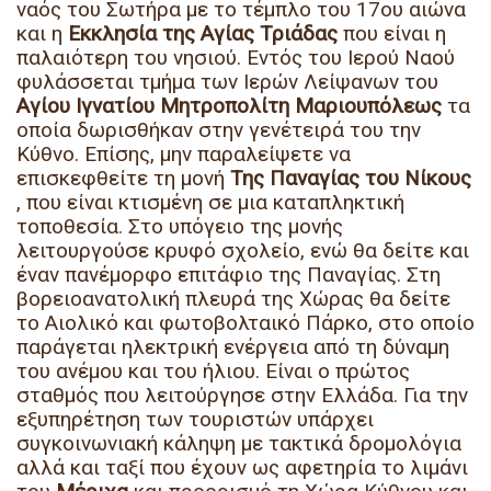
ναός του Σωτήρα με το τέμπλο του 17ου αιώνα
και η
Εκκλησία της Αγίας Τριάδας
που είναι η
παλαιότερη του νησιού
. Εντός του Ιερού Ναού
φυλάσσεται τμήμα των
Ιερών Λείψανων του
Αγίου Ιγνατίου Μητροπολίτη Μαριουπόλεως
τα
οποία δωρισθήκαν στην γενέτειρά του την
Κύθνο. Επίσης, μην παραλείψετε να
επισκεφθείτε τη μονή
Της Παναγίας του Νίκους
, που είναι κτισμένη σε μια καταπληκτική
τοποθεσία.
Στο υπόγειο της μονής
λειτουργούσε κρυφό σχολείο
, ενώ θα δείτε και
έναν πανέμορφο
επιτάφιο της Παναγίας
. Στη
βορειοανατολική πλευρά της Χώρας θα δείτε
το
Αιολικό και φωτοβολταικό Πάρκο
, στο οποίο
παράγεται ηλεκτρική ενέργεια από τη δύναμη
του ανέμου και του ήλιου.
Είναι ο πρώτος
σταθμός που λειτούργησε στην Ελλάδα
. Για την
εξυπηρέτηση των τουριστών υπάρχει
συγκοινωνιακή κάληψη με τακτικά δρομολόγια
αλλά και ταξί που έχουν ως αφετηρία το λιμάνι