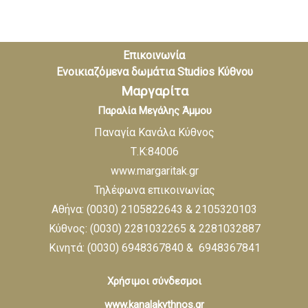
Επικοινωνία
Ενοικιαζόμενα
δωμάτια
Studios
Κύθνου
Μαργαρίτα
Παραλία Μεγάλης Άμμου
Παναγία Κανάλα Κύθνος
Τ.Κ:84006
www.margaritak.gr
Τηλέφωνα επικοινωνίας
Αθήνα: (0030) 2105822643 & 2105320103
Κύθνος: (0030) 2281032265 & 2281032887
Κινητά: (0030) 6948367840 & 6948367841
Χρήσιμοι σύνδεσμοι
www.kanalakythnos.gr