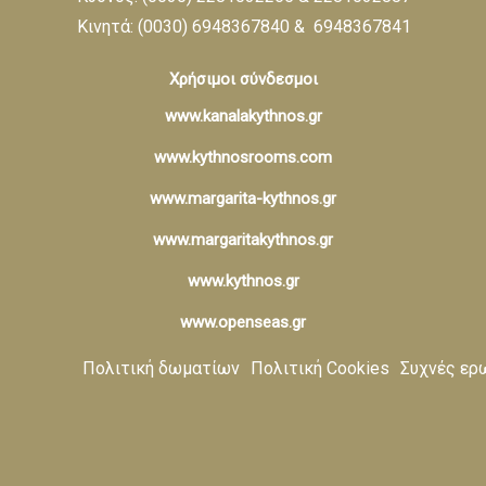
Κινητά: (0030) 6948367840 & 6948367841
Χρήσιμοι σύνδεσμοι
www.kanalakythnos.gr
www.kythnosrooms.com
www.margarita-kythnos.gr
www.margaritakythnos.gr
www.kythnos.gr
www.openseas.gr
Πολιτική δωματίων
Πολιτική Cookies
Συχνές ερ