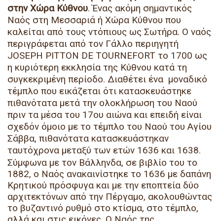
στην Χώρα Κύθνου
. Ένας ακόμη σημαντικός
Ναός στη Μεσσαριά ή Χώρα Κύθνου που
καλείται από τους ντόπιους ως Σωτήρα. Ο ναός
περιγράφεται από τον Γάλλο περιηγητή
JOSEPH PITTON DE TOURNEFORT το 1700 ως
η κυριότερη εκκλησία της Κύθνου κατά τη
συγκεκριμένη περίοδο. Διαθέτει ένα μοναδικό
τέμπλο που εικάζεται ότι κατασκευάστηκε
πιθανότατα μετά την ολοκλήρωση του Ναού
πριν τα μέσα του 17ου αιώνα και επειδή είναι
σχεδόν όμοιο με το τέμπλο του Ναού του Αγίου
Σάββα, πιθανότατα κατασκευάστηκαν
ταυτόχρονα μεταξύ των ετών 1636 και 1638.
Σύμφωνα με τον Βάλληνδα, σε βιβλίο του το
1882, ο Ναός ανακαινίστηκε το 1636 με δαπάνη
Κρητικού πρόσφυγα και με την εποπτεία δύο
αρχιτεκτόνων από την Πέργαμο, ακολουθώντας
το βυζαντινό ρυθμό στο κτίσμα, στο τέμπλο,
αλλά και στις εικόνες. Ο Ναός της