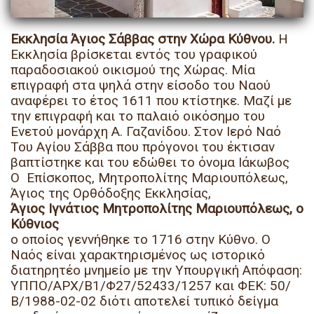
Εκκλησία Άγιος Σάββας στην Χώρα Κύθνου.
Η
Εκκλησία βρίσκεται εντός του γραφικού
παραδοσιακού οικισμού της Χώρας. Μία
επιγραφή στα ψηλά στην είσοδο του Ναού
αναφέρει το έτος 1611 που κτίστηκε. Μαζί με
την επιγραφή και το παλαιό οικόσημο του
Ενετού μονάρχη Α. Γαζανίδου. Στον Ιερό Ναό
Του Αγίου Σάββα που πρόγονοι του έκτισαν
βαπτίστηκε και του εδώθει το όνομα Ιάκωβος
Ο Επίσκοπος, Μητροπολίτης Μαριουπόλεως,
Άγιος της Ορθόδοξης Εκκλησίας,
Άγιος Ιγνάτιος Μητροπολίτης Μαριουπόλεως, ο
Κύθνιος
ο οποίος γεννήθηκε το 1716 στην Κύθνο. Ο
Ναός είναι χαρακτηρισμένος ως ιστορικό
διατηρητέο μνημείο με την Υπουργική Απόφαση:
ΥΠΠΟ/ΑΡΧ/Β1/Φ27/52433/1257 και ΦΕΚ: 50/
Β/1988-02-02 διότι αποτελεί τυπικό δείγμα